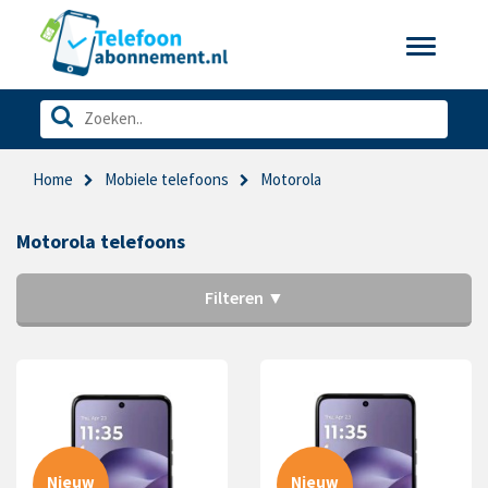
Toggle
navigatio
Home
Mobiele telefoons
Motorola
Motorola telefoons
Filteren ▼
Nieuw
Nieuw