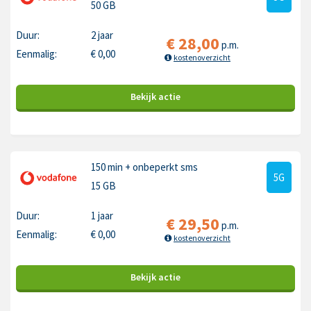
50 GB
Duur:
2 jaar
€
28,00
p.m.
Eenmalig:
€
0,00
kostenoverzicht
Bekijk
actie
150 min
+ onbeperkt sms
5G
15 GB
Duur:
1 jaar
€
29,50
p.m.
Eenmalig:
€
0,00
kostenoverzicht
Bekijk
actie