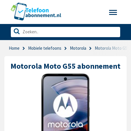
Toggle
navigatio
Home
Mobiele telefoons
Motorola
Motorola Moto G55
Motorola Moto G55 abonnement