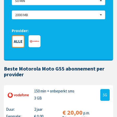
50 MIN
2000 MB
Provider:
ALLE
Beste Motorola Moto G55 abonnement per
provider
150 min
+ onbeperkt sms
5G
3 GB
Duur:
2 jaar
€
20,00
p.m.
Eenmalig:
€
0,00