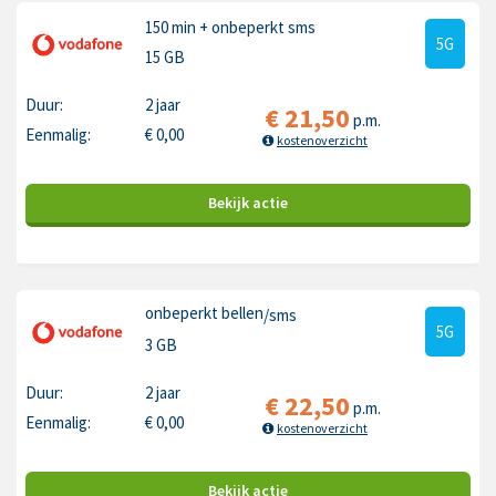
150 min
+ onbeperkt sms
5G
15 GB
Duur:
2 jaar
€
21,50
p.m.
Eenmalig:
€
0,00
kostenoverzicht
Bekijk
actie
onbeperkt bellen
/sms
5G
3 GB
Duur:
2 jaar
€
22,50
p.m.
Eenmalig:
€
0,00
kostenoverzicht
Bekijk
actie