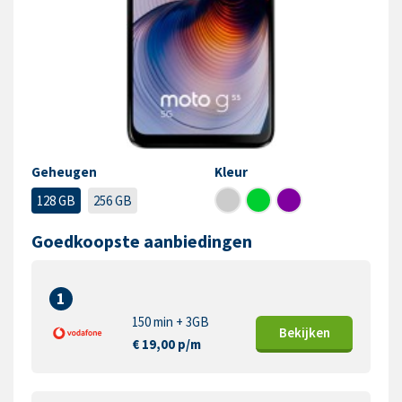
Geheugen
Kleur
128 GB
256 GB
Goedkoopste aanbiedingen
1
150 min + 3GB
Bekijk
en
€ 19,00 p/m