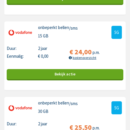
onbeperkt bellen
/sms
5G
15 GB
Duur:
2 jaar
€
24,00
p.m.
Eenmalig:
€
0,00
kostenoverzicht
Bekijk
actie
onbeperkt bellen
/sms
5G
30 GB
Duur:
2 jaar
€
25,50
p.m.