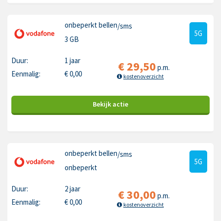
onbeperkt bellen
/sms
5G
3 GB
Duur:
1 jaar
€
29,50
p.m.
Eenmalig:
€
0,00
kostenoverzicht
Bekijk
actie
onbeperkt bellen
/sms
5G
onbeperkt
Duur:
2 jaar
€
30,00
p.m.
Eenmalig:
€
0,00
kostenoverzicht