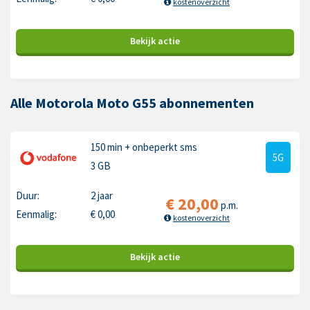
kostenoverzicht
Bekijk
actie
Alle Motorola Moto G55 abonnementen
150 min
+ onbeperkt sms
5G
3 GB
Duur:
2 jaar
€
20,00
p.m.
Eenmalig:
€
0,00
kostenoverzicht
Bekijk
actie