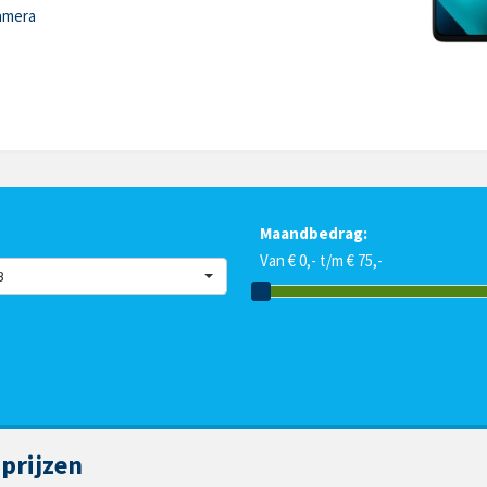
amera
Maandbedrag:
Van € 0,- t/m € 75,-
B
prijzen