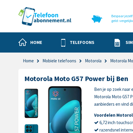
Bespaar jezelf 
geld: vergelijk
HOME
TELEFOONS
SIM
Home
Mobiele telefoons
Motorola
Motorola M
Motorola Moto G57 Power bij Ben
Ben je op zoek naar 
Motorola Moto G57 P
aanbieders en vind di
Voordelen Motoro
6,72 inch touchsc
razendsnel intern