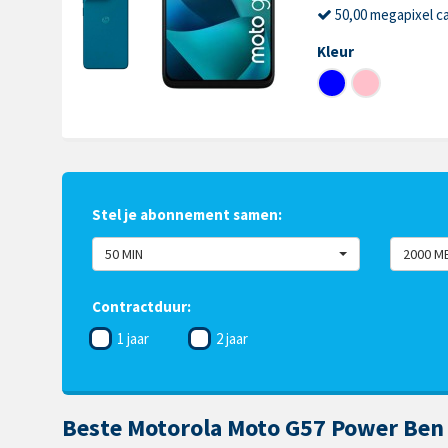
50,00 megapixel c
Kleur
Stel je abonnement samen:
50 MIN
2000 M
Contractduur:
1 jaar
2 jaar
Beste Motorola Moto G57 Power Ben 