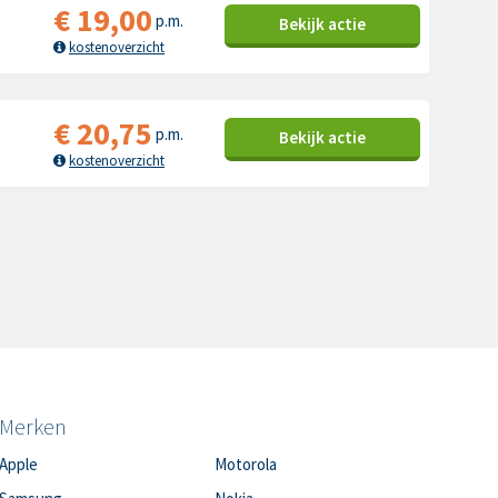
€
19,00
p.m.
Bekijk
actie
kostenoverzicht
€
20,75
p.m.
Bekijk
actie
kostenoverzicht
Merken
Apple
Motorola