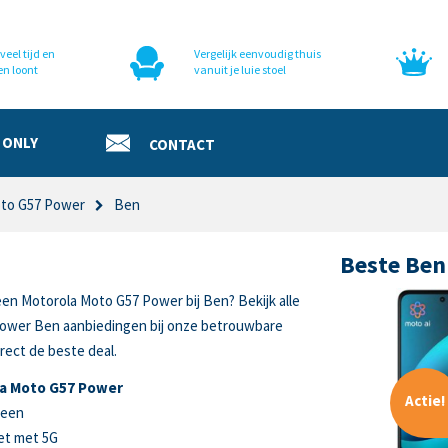
veel tijd en
Vergelijk eenvoudig thuis
en loont
vanuit je luie stoel
 ONLY
CONTACT
oto G57 Power
Ben
Beste Ben
een Motorola Moto G57 Power bij Ben? Bekijk alle
ower Ben aanbiedingen bij onze betrouwbare
rect de beste deal.
la Moto G57 Power
Actie!
reen
et met 5G