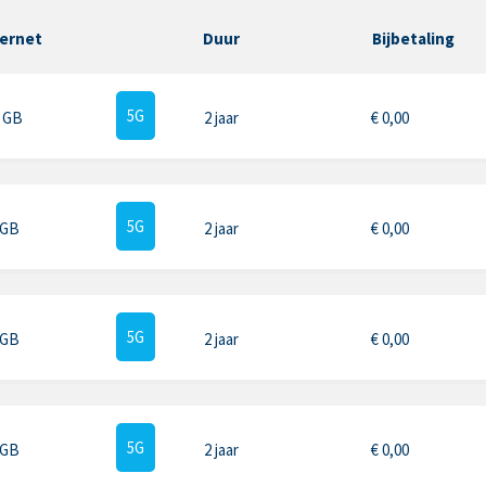
ternet
Duur
Bijbetaling
5G
5 GB
2 jaar
€
0,00
5G
 GB
2 jaar
€
0,00
5G
 GB
2 jaar
€
0,00
5G
 GB
2 jaar
€
0,00