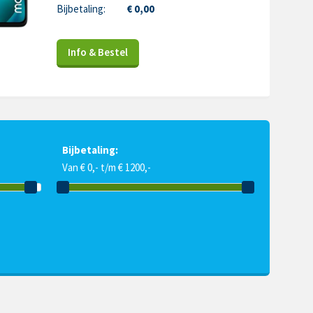
Bijbetaling:
€ 0,00
Info & Bestel
Bijbetaling:
Van € 0,- t/m € 1200,-