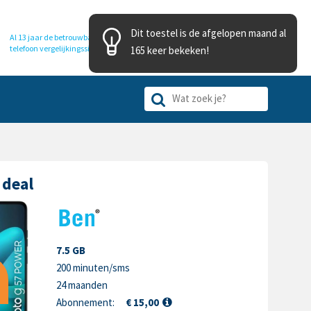
Dit toestel is de afgelopen maand al
Al 13 jaar de betrouwbare
telefoon
vergelijkingssite
165 keer bekeken!
 deal
7.5 GB
200 minuten/sms
24 maanden
Abonnement:
€ 15,00