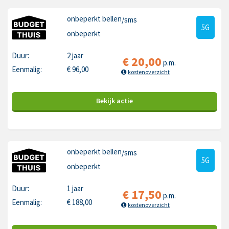
onbeperkt bellen
/sms
5G
onbeperkt
Duur:
2 jaar
€
20,00
p.m.
Eenmalig:
€
96,00
kostenoverzicht
Bekijk
actie
onbeperkt bellen
/sms
5G
onbeperkt
Duur:
1 jaar
€
17,50
p.m.
Eenmalig:
€
188,00
kostenoverzicht