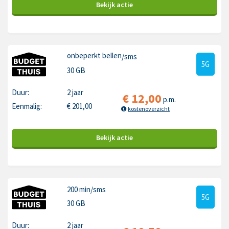
Bekijk
actie
onbeperkt bellen
/sms
5G
30 GB
Duur:
2 jaar
€
12,00
p.m.
Eenmalig:
€
201,00
kostenoverzicht
Bekijk
actie
200 min
/sms
5G
30 GB
Duur:
2 jaar