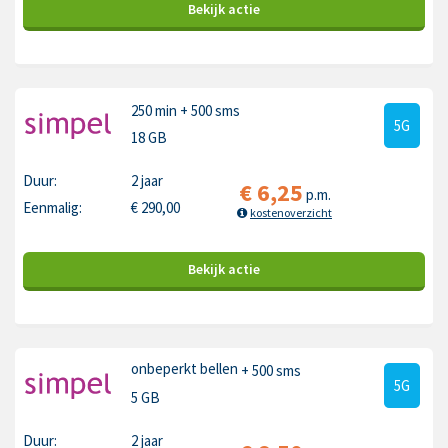
Bekijk
actie
250 min
+ 500 sms
5G
18 GB
Duur:
2 jaar
€
6,25
p.m.
Eenmalig:
€
290,00
kostenoverzicht
Bekijk
actie
onbeperkt bellen
+ 500 sms
5G
5 GB
Duur:
2 jaar