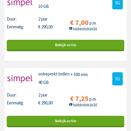
5G
10 GB
Duur:
2 jaar
€
7,00
p.m.
Eenmalig:
€
290,00
kostenoverzicht
Bekijk
actie
onbeperkt bellen
+ 500 sms
5G
40 GB
Duur:
2 jaar
€
7,25
p.m.
Eenmalig:
€
290,00
kostenoverzicht
Bekijk
actie