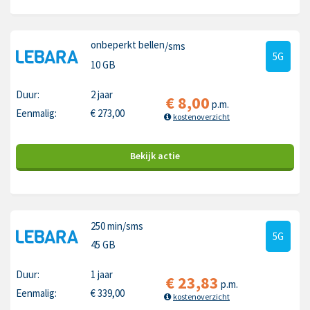
onbeperkt bellen
/sms
5G
10 GB
Duur:
2 jaar
€
8,00
p.m.
Eenmalig:
€
273,00
kostenoverzicht
Bekijk
actie
250 min
/sms
5G
45 GB
Duur:
1 jaar
€
23,83
p.m.
Eenmalig:
€
339,00
kostenoverzicht