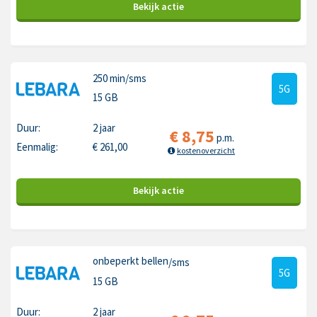
Bekijk
actie
250 min
/sms
5G
15 GB
Duur:
2 jaar
€
8,75
p.m.
Eenmalig:
€
261,00
kostenoverzicht
Bekijk
actie
onbeperkt bellen
/sms
5G
15 GB
Duur:
2 jaar