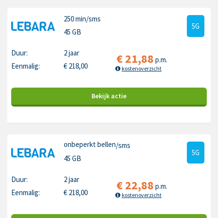
250 min
/sms
5G
45 GB
Duur:
2 jaar
€
21,88
p.m.
Eenmalig:
€
218,00
kostenoverzicht
Bekijk
actie
onbeperkt bellen
/sms
5G
45 GB
Duur:
2 jaar
€
22,88
p.m.
Eenmalig:
€
218,00
kostenoverzicht