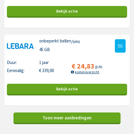
Bekijk
actie
onbeperkt bellen
/sms
5G
45 GB
Duur:
1 jaar
€
24,83
p.m.
Eenmalig:
€
339,00
kostenoverzicht
Bekijk
actie
Toon meer aanbiedingen