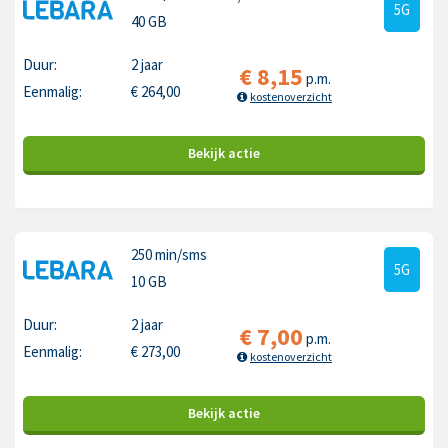
5G
40 GB
Duur:
2 jaar
€
8,15
p.m.
Eenmalig:
€
264,00
kostenoverzicht
Bekijk
actie
250 min
/sms
5G
10 GB
Duur:
2 jaar
€
7,00
p.m.
Eenmalig:
€
273,00
kostenoverzicht
Bekijk
actie