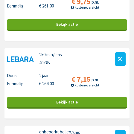
€
9,75
p.m.
Eenmalig:
€
261,00
kostenoverzicht
Bekijk
actie
250 min
/sms
5G
40 GB
Duur:
2 jaar
€
7,15
p.m.
Eenmalig:
€
264,00
kostenoverzicht
Bekijk
actie
onbeperkt bellen
/sms