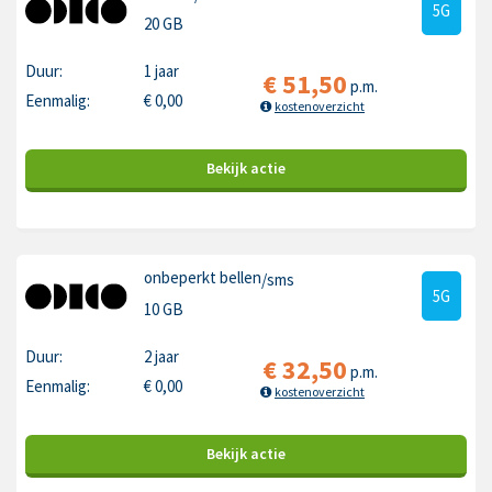
5G
20 GB
Duur:
1 jaar
€
51,50
p.m.
Eenmalig:
€
0,00
kostenoverzicht
Bekijk
actie
onbeperkt bellen
/sms
5G
10 GB
Duur:
2 jaar
€
32,50
p.m.
Eenmalig:
€
0,00
kostenoverzicht
Bekijk
actie