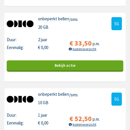
onbeperkt bellen
/sms
5G
20 GB
Duur:
2 jaar
€
33,50
p.m.
Eenmalig:
€
0,00
kostenoverzicht
Bekijk
actie
onbeperkt bellen
/sms
5G
10 GB
Duur:
1 jaar
€
52,50
p.m.
Eenmalig:
€
0,00
kostenoverzicht