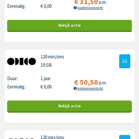
€
31,50
p.m.
Eenmalig:
€
0,00
kostenoverzicht
Bekijk
actie
120 min
/sms
5G
10 GB
Duur:
1 jaar
€
50,50
p.m.
Eenmalig:
€
0,00
kostenoverzicht
Bekijk
actie
120 min
/sms