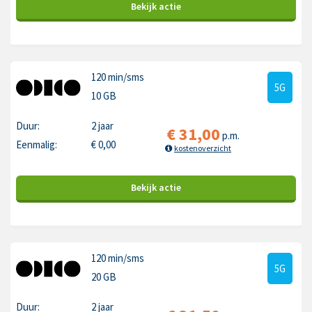
Bekijk
actie
120 min
/sms
5G
10 GB
Duur:
2 jaar
€
31,00
p.m.
Eenmalig:
€
0,00
kostenoverzicht
Bekijk
actie
120 min
/sms
5G
20 GB
Duur:
2 jaar