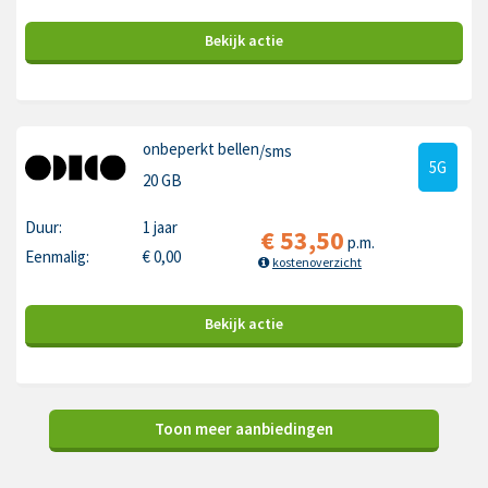
Bekijk
actie
onbeperkt bellen
/sms
5G
20 GB
Duur:
1 jaar
€
53,50
p.m.
Eenmalig:
€
0,00
kostenoverzicht
Bekijk
actie
Toon meer aanbiedingen