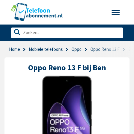
Toggle
navigatio
Home
Mobiele telefoons
Oppo
Oppo Reno 13 F
Be
Oppo Reno 13 F bij Ben