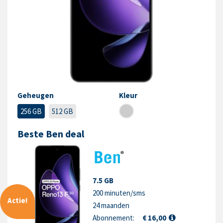
Geheugen
Kleur
256 GB
512 GB
Beste Ben deal
7.5 GB
200 minuten/sms
Actie!
24 maanden
Abonnement:
€ 16,00