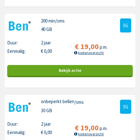
200 min
/sms
5G
40 GB
Duur:
2 jaar
€
19,00
p.m.
Eenmalig:
€
0,00
kostenoverzicht
Bekijk
actie
onbeperkt bellen
/sms
5G
30 GB
Duur:
2 jaar
€
19,00
p.m.
Eenmalig:
€
0,00
kostenoverzicht