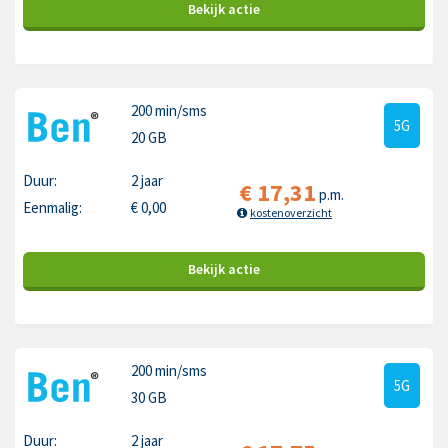
Bekijk
actie
200 min
/sms
5G
20 GB
Duur:
2 jaar
€
17,31
p.m.
Eenmalig:
€
0,00
kostenoverzicht
Bekijk
actie
200 min
/sms
5G
30 GB
Duur:
2 jaar