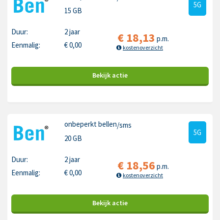
5G
15 GB
Duur:
2 jaar
€
18,13
p.m.
Eenmalig:
€
0,00
kostenoverzicht
Bekijk
actie
onbeperkt bellen
/sms
5G
20 GB
Duur:
2 jaar
€
18,56
p.m.
Eenmalig:
€
0,00
kostenoverzicht
Bekijk
actie