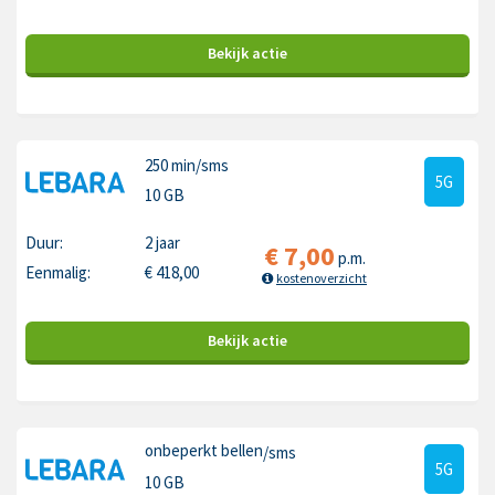
Bekijk
actie
250 min
/sms
5G
10 GB
Duur:
2 jaar
€
7,00
p.m.
Eenmalig:
€
418,00
kostenoverzicht
Bekijk
actie
onbeperkt bellen
/sms
5G
10 GB