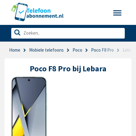
Toggle
navigatio
Home
Mobiele telefoons
Poco
Poco F8 Pro
Lebara
Poco F8 Pro bij Lebara