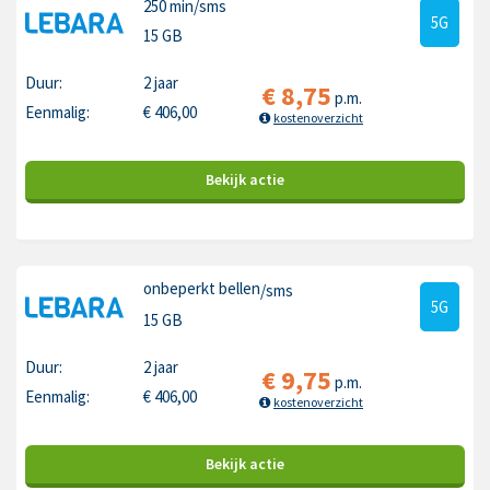
250 min
/sms
5G
15 GB
Duur:
2 jaar
€
8,75
p.m.
Eenmalig:
€
406,00
kostenoverzicht
Bekijk
actie
onbeperkt bellen
/sms
5G
15 GB
Duur:
2 jaar
€
9,75
p.m.
Eenmalig:
€
406,00
kostenoverzicht
Bekijk
actie