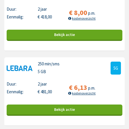
Duur:
2 jaar
€
8,00
p.m.
Eenmalig:
€
418,00
kostenoverzicht
Bekijk
actie
250 min
/sms
5G
5 GB
Duur:
2 jaar
€
6,13
p.m.
Eenmalig:
€
481,00
kostenoverzicht
Bekijk
actie