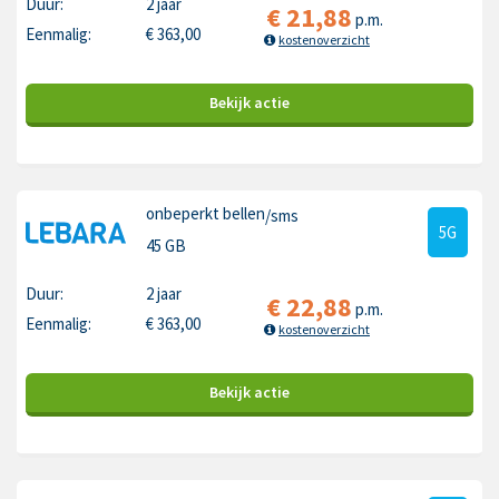
Duur:
2 jaar
€
21,88
p.m.
Eenmalig:
€
363,00
kostenoverzicht
Bekijk
actie
onbeperkt bellen
/sms
5G
45 GB
Duur:
2 jaar
€
22,88
p.m.
Eenmalig:
€
363,00
kostenoverzicht
Bekijk
actie