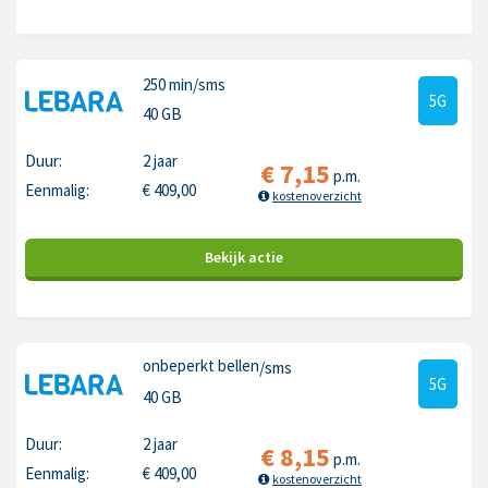
250 min
/sms
5G
40 GB
Duur:
2 jaar
€
7,15
p.m.
Eenmalig:
€
409,00
kostenoverzicht
Bekijk
actie
onbeperkt bellen
/sms
5G
40 GB
Duur:
2 jaar
€
8,15
p.m.
Eenmalig:
€
409,00
kostenoverzicht