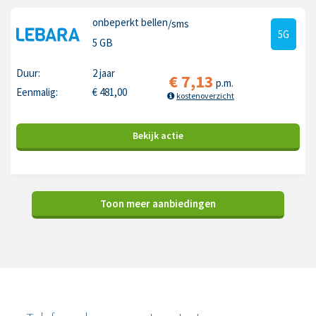
onbeperkt bellen
/sms
5G
5 GB
Duur:
2 jaar
€
7,13
p.m.
Eenmalig:
€
481,00
kostenoverzicht
Bekijk
actie
Toon meer aanbiedingen