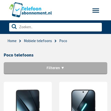
Toggle
navigatio
Home
Mobiele telefoons
Poco
Poco telefoons
Filteren ▼