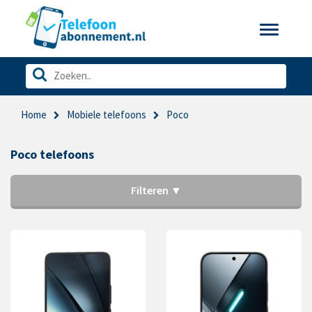
Toggle
navigatio
Home
Mobiele telefoons
Poco
Poco telefoons
Filteren ▼