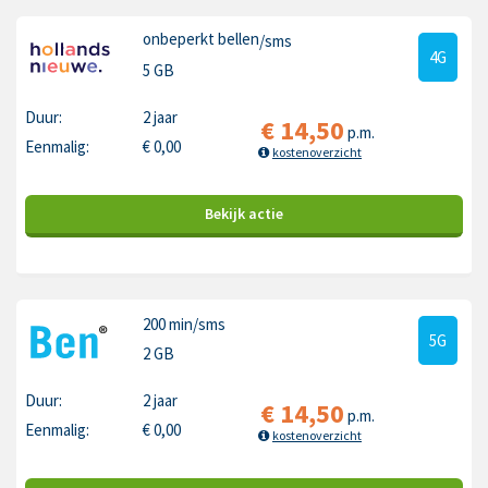
onbeperkt bellen
/sms
4G
5 GB
Duur:
2 jaar
€
14,50
p.m.
Eenmalig:
€
0,00
kostenoverzicht
Bekijk
actie
200 min
/sms
5G
2 GB
Duur:
2 jaar
€
14,50
p.m.
Eenmalig:
€
0,00
kostenoverzicht