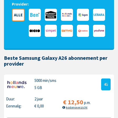
Provider:
ALLE
Beste Samsung Galaxy A26 abonnement per
provider
5000 min
/sms
4G
5 GB
Duur:
2 jaar
€
12,50
p.m.
Eenmalig:
€
0,00
kostenoverzicht