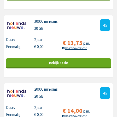
30000 min
/sms
4G
30 GB
Duur:
2 jaar
€
13,75
p.m.
Eenmalig:
€
0,00
kostenoverzicht
Bekijk
actie
20000 min
/sms
4G
20 GB
Duur:
2 jaar
€
14,00
p.m.
Eenmalig:
€
0,00
kostenoverzicht