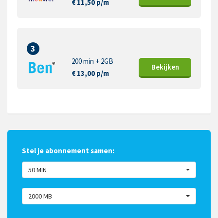
€ 11,50 p/m
3
200 min + 2GB
Bekijk
en
€ 13,00 p/m
Stel je abonnement samen:
50 MIN
2000 MB