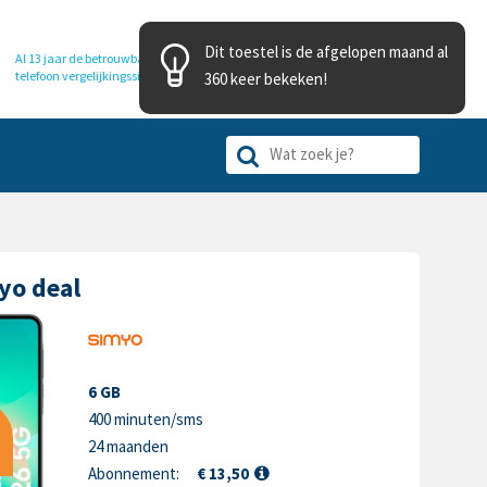
Dit toestel is de afgelopen maand al
Al 13 jaar de betrouwbare
telefoon
vergelijkingssite
360 keer bekeken!
yo deal
6 GB
400 minuten/sms
24 maanden
Abonnement:
€ 13,50