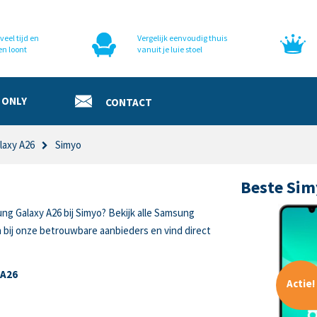
veel tijd en
Vergelijk eenvoudig thuis
en loont
vanuit je luie stoel
 ONLY
CONTACT
laxy A26
Simyo
Beste Sim
ng Galaxy A26 bij Simyo? Bekijk alle Samsung
 bij onze betrouwbare aanbieders en vind direct
 A26
Actie!