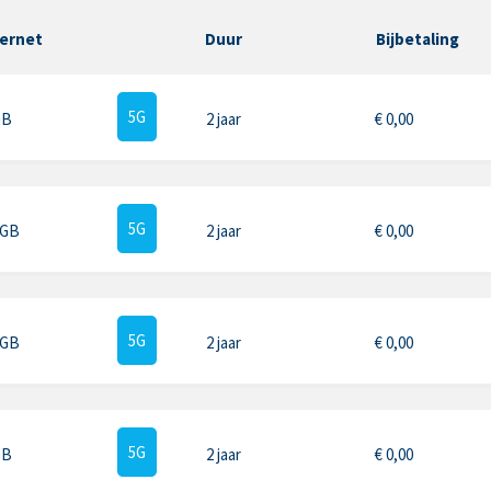
ternet
Duur
Bijbetaling
5G
GB
2 jaar
€
0,00
5G
 GB
2 jaar
€
0,00
5G
 GB
2 jaar
€
0,00
5G
GB
2 jaar
€
0,00