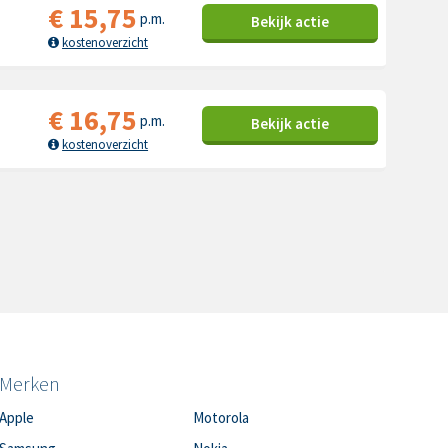
€
15,75
p.m.
Bekijk
actie
kostenoverzicht
€
16,75
p.m.
Bekijk
actie
kostenoverzicht
Merken
Apple
Motorola