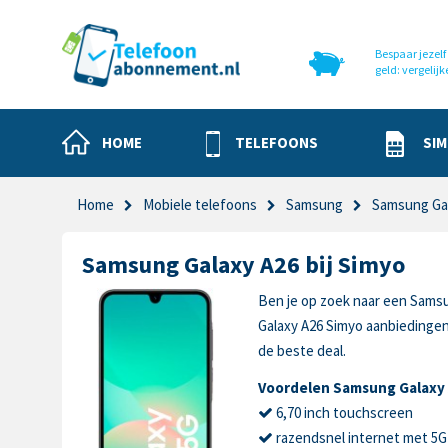
Bespaar jezelf 
geld: vergelijk
HOME
TELEFOONS
SIM
Home
Mobiele telefoons
Samsung
Samsung Ga
Samsung Galaxy A26 bij Simyo
Ben je op zoek naar een Samsu
Galaxy A26 Simyo aanbiedingen
de beste deal.
Voordelen Samsung Galaxy
6,70 inch touchscreen
razendsnel internet met 5G