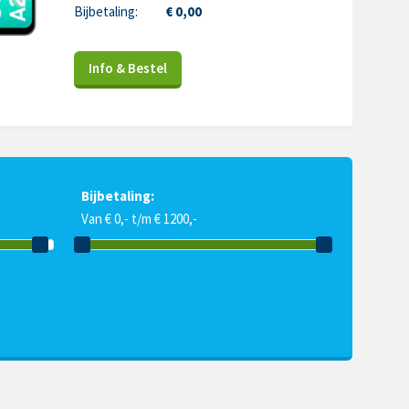
Bijbetaling:
€ 0,00
Info & Bestel
Bijbetaling:
Van € 0,- t/m € 1200,-