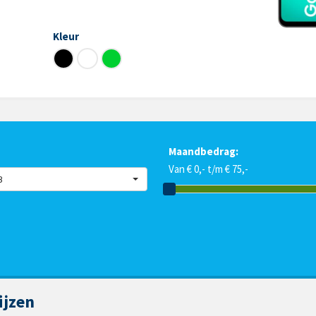
Kleur
Maandbedrag:
Van € 0,- t/m € 75,-
B
ijzen