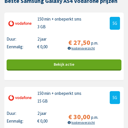
Beste Samsung Galaxy A54 Vodafone prijzen
150 min
+ onbeperkt sms
5G
3 GB
Duur:
2 jaar
€
27,50
p.m.
Eenmalig:
€
0,00
kostenoverzicht
Bekijk
actie
150 min
+ onbeperkt sms
5G
15 GB
Duur:
2 jaar
€
30,00
p.m.
Eenmalig:
€
0,00
kostenoverzicht