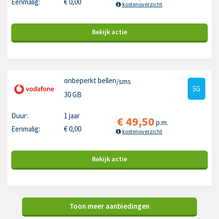
Eenmalig:
€
0,00
kostenoverzicht
Bekijk
actie
onbeperkt bellen
/sms
5G
30 GB
Duur:
1 jaar
€
49,50
p.m.
Eenmalig:
€
0,00
kostenoverzicht
Bekijk
actie
Toon meer aanbiedingen