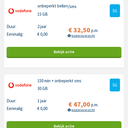
onbeperkt bellen
/sms
5G
15 GB
Duur:
2 jaar
€
32,50
p.m.
Eenmalig:
€
0,00
kostenoverzicht
Bekijk
actie
150 min
+ onbeperkt sms
5G
30 GB
Duur:
1 jaar
€
47,00
p.m.
Eenmalig:
€
0,00
kostenoverzicht
Bekijk
actie