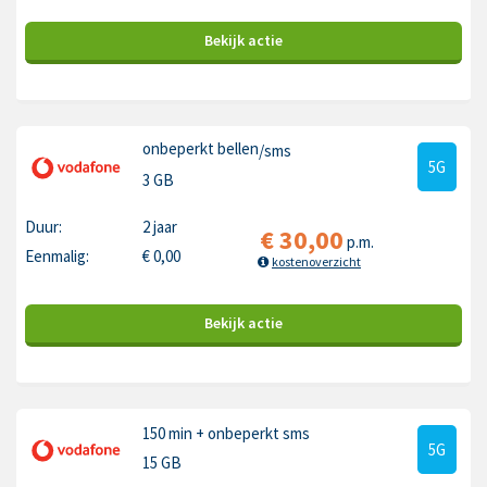
Bekijk
actie
onbeperkt bellen
/sms
5G
3 GB
Duur:
2 jaar
€
30,00
p.m.
Eenmalig:
€
0,00
kostenoverzicht
Bekijk
actie
150 min
+ onbeperkt sms
5G
15 GB