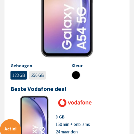
Geheugen
Kleur
128 GB
256 GB
Beste Vodafone deal
3 GB
150 min + onb. sms
Actie!
24 maanden