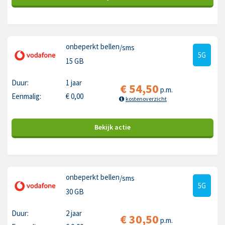
onbeperkt bellen
/sms
5G
15 GB
Duur:
1 jaar
€
54,50
p.m.
Eenmalig:
€
0,00
kostenoverzicht
Bekijk
actie
onbeperkt bellen
/sms
5G
30 GB
Duur:
2 jaar
€
30,50
p.m.