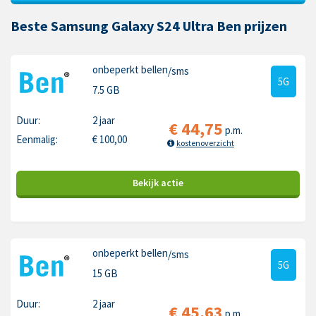
Beste Samsung Galaxy S24 Ultra Ben prijzen
onbeperkt bellen
/sms
5G
7.5 GB
Duur:
2 jaar
€
44,75
p.m.
Eenmalig:
€
100,00
kostenoverzicht
Bekijk
actie
onbeperkt bellen
/sms
5G
15 GB
Duur:
2 jaar
€
45,63
p.m.