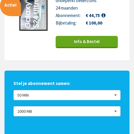
onbeperkt bellen/sms
Actie!
24 maanden
Abonnement:
€ 44,75
Bijbetaling:
€ 100,00
Info & Bestel
Stel je abonnement samen:
50 MIN
2000 MB