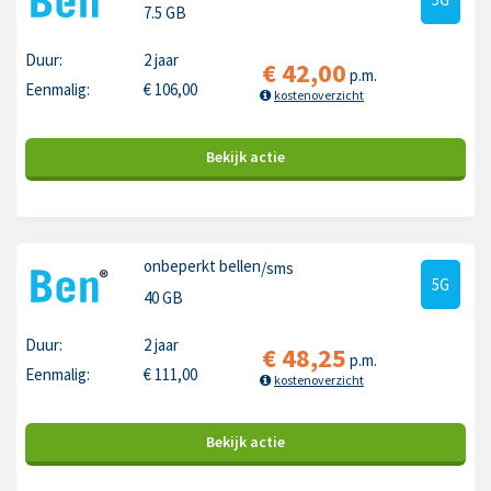
7.5 GB
Duur:
2 jaar
€
42,00
p.m.
Eenmalig:
€
106,00
kostenoverzicht
Bekijk
actie
onbeperkt bellen
/sms
5G
40 GB
Duur:
2 jaar
€
48,25
p.m.
Eenmalig:
€
111,00
kostenoverzicht
Bekijk
actie