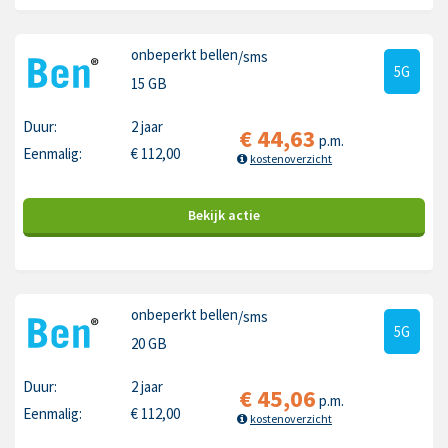
onbeperkt bellen
/sms
5G
15 GB
Duur:
2 jaar
€
44,63
p.m.
Eenmalig:
€
112,00
kostenoverzicht
Bekijk
actie
onbeperkt bellen
/sms
5G
20 GB
Duur:
2 jaar
€
45,06
p.m.
Eenmalig:
€
112,00
kostenoverzicht