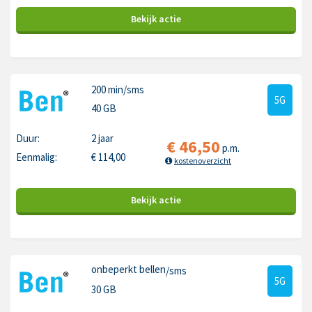
Bekijk
actie
200 min
/sms
5G
40 GB
Duur:
2 jaar
€
46,50
p.m.
Eenmalig:
€
114,00
kostenoverzicht
Bekijk
actie
onbeperkt bellen
/sms
5G
30 GB