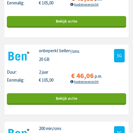
Eenmalig:
€
105,00
kostenoverzicht
Bekijk
actie
onbeperkt bellen
/sms
5G
20 GB
Duur:
2 jaar
€
46,06
p.m.
Eenmalig:
€
105,00
kostenoverzicht
Bekijk
actie
200 min
/sms
5G