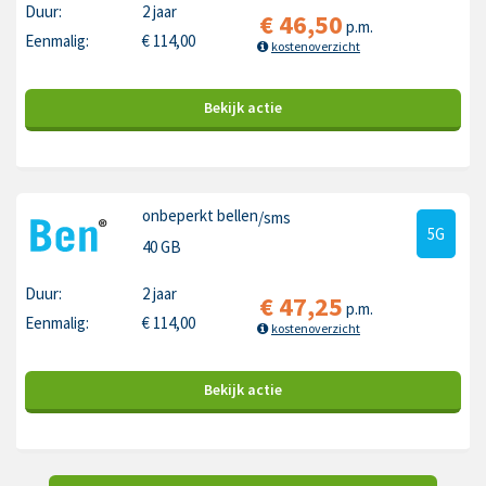
Duur:
2 jaar
€
46,50
p.m.
Eenmalig:
€
114,00
kostenoverzicht
Bekijk
actie
onbeperkt bellen
/sms
5G
40 GB
Duur:
2 jaar
€
47,25
p.m.
Eenmalig:
€
114,00
kostenoverzicht
Bekijk
actie