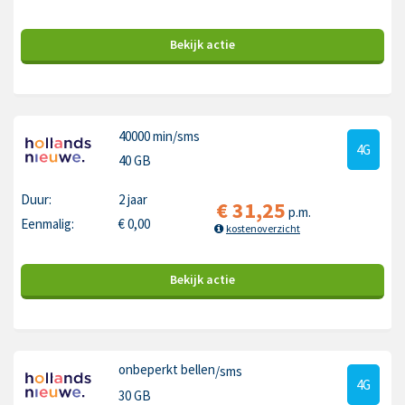
Bekijk
actie
40000 min
/sms
4G
40 GB
Duur:
2 jaar
€
31,25
p.m.
Eenmalig:
€
0,00
kostenoverzicht
Bekijk
actie
onbeperkt bellen
/sms
4G
30 GB