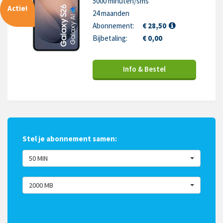
5000 minuten/sms
Actie!
24 maanden
Abonnement:
€ 28,50
Bijbetaling:
€ 0,00
Info & Bestel
Stel je abonnement samen:
50 MIN
2000 MB