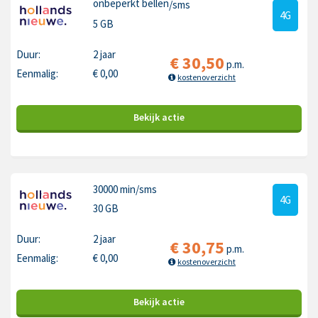
onbeperkt bellen
/sms
4G
5 GB
Duur:
2 jaar
€
30,50
p.m.
Eenmalig:
€
0,00
kostenoverzicht
Bekijk
actie
30000 min
/sms
4G
30 GB
Duur:
2 jaar
€
30,75
p.m.
Eenmalig:
€
0,00
kostenoverzicht
Bekijk
actie