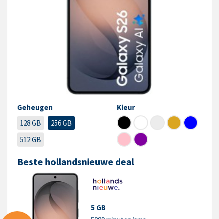
Geheugen
Kleur
128 GB
256 GB
512 GB
Beste hollandsnieuwe deal
5 GB