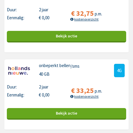
Duur:
2 jaar
€
32,75
p.m.
Eenmalig:
€
0,00
kostenoverzicht
Bekijk
actie
onbeperkt bellen
/sms
4G
40 GB
Duur:
2 jaar
€
33,25
p.m.
Eenmalig:
€
0,00
kostenoverzicht
Bekijk
actie