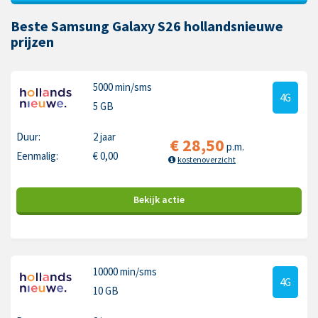
Beste Samsung Galaxy S26 hollandsnieuwe
prijzen
5000 min
/sms
4G
5 GB
Duur:
2 jaar
€
28,50
p.m.
Eenmalig:
€
0,00
kostenoverzicht
Bekijk
actie
10000 min
/sms
4G
10 GB