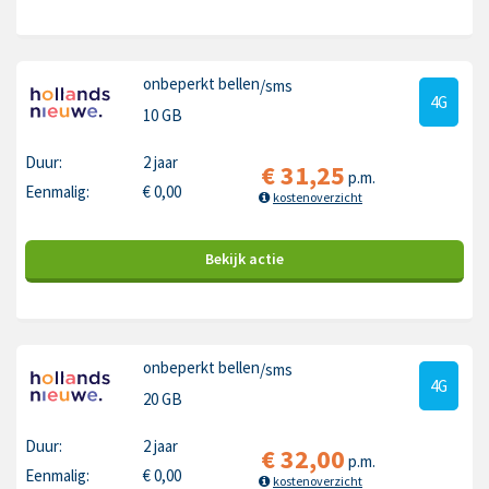
onbeperkt bellen
/sms
4G
10 GB
Duur:
2 jaar
€
31,25
p.m.
Eenmalig:
€
0,00
kostenoverzicht
Bekijk
actie
onbeperkt bellen
/sms
4G
20 GB
Duur:
2 jaar
€
32,00
p.m.
Eenmalig:
€
0,00
kostenoverzicht