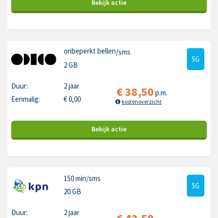
Bekijk
actie
onbeperkt bellen
/sms
5G
2 GB
Duur:
2 jaar
€
38,50
p.m.
Eenmalig:
€
0,00
kostenoverzicht
Bekijk
actie
150 min
/sms
5G
20 GB
Duur:
2 jaar