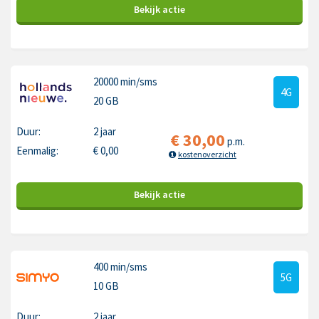
Bekijk
actie
20000 min
/sms
4G
20 GB
Duur:
2 jaar
€
30,00
p.m.
Eenmalig:
€
0,00
kostenoverzicht
Bekijk
actie
400 min
/sms
5G
10 GB
Duur:
2 jaar