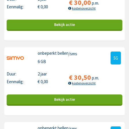
€
30,00
p.m.
Eenmalig:
€
0,00
kostenoverzicht
Bekijk
actie
onbeperkt bellen
/sms
5G
6 GB
Duur:
2 jaar
€
30,50
p.m.
Eenmalig:
€
0,00
kostenoverzicht
Bekijk
actie
onbeperkt bellen
/sms