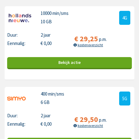
10000 min
/sms
4G
10 GB
Duur:
2 jaar
€
29,25
p.m.
Eenmalig:
€
0,00
kostenoverzicht
Bekijk
actie
400 min
/sms
5G
6 GB
Duur:
2 jaar
€
29,50
p.m.
Eenmalig:
€
0,00
kostenoverzicht