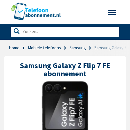
Toggle
navigatio
Home
Mobiele telefoons
Samsung
Samsung Galaxy Z Fl
Samsung Galaxy Z Flip 7 FE
abonnement