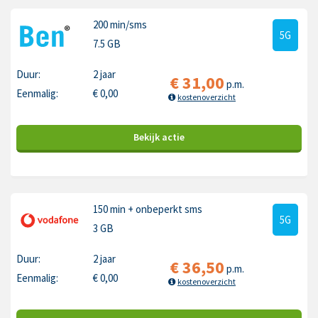
200 min
/sms
5G
7.5 GB
Duur:
2 jaar
€
31,00
p.m.
Eenmalig:
€
0,00
kostenoverzicht
Bekijk
actie
150 min
+ onbeperkt sms
5G
3 GB
Duur:
2 jaar
€
36,50
p.m.
Eenmalig:
€
0,00
kostenoverzicht