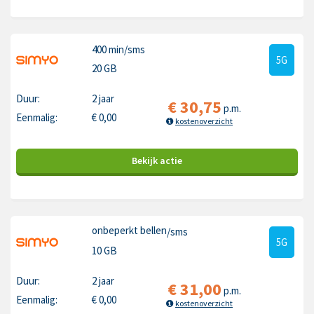
400 min
/sms
5G
20 GB
Duur:
2 jaar
€
30,75
p.m.
Eenmalig:
€
0,00
kostenoverzicht
Bekijk
actie
onbeperkt bellen
/sms
5G
10 GB
Duur:
2 jaar
€
31,00
p.m.
Eenmalig:
€
0,00
kostenoverzicht