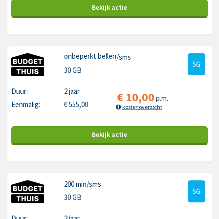
Bekijk
actie
onbeperkt bellen
/sms
5G
30 GB
Duur:
2 jaar
€
10,00
p.m.
Eenmalig:
€
555,00
kostenoverzicht
Bekijk
actie
200 min
/sms
5G
30 GB
Duur:
2 jaar