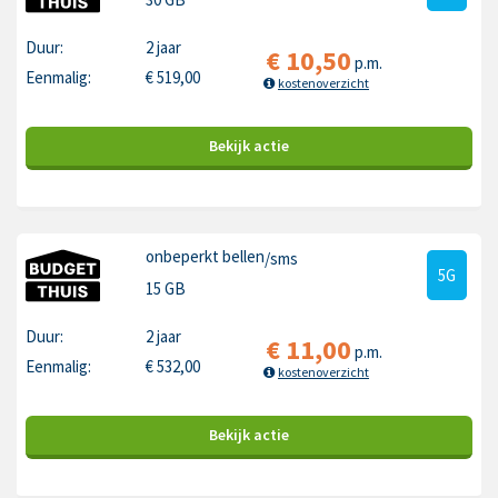
Duur:
2 jaar
€
10,50
p.m.
Eenmalig:
€
519,00
kostenoverzicht
Bekijk
actie
onbeperkt bellen
/sms
5G
15 GB
Duur:
2 jaar
€
11,00
p.m.
Eenmalig:
€
532,00
kostenoverzicht
Bekijk
actie