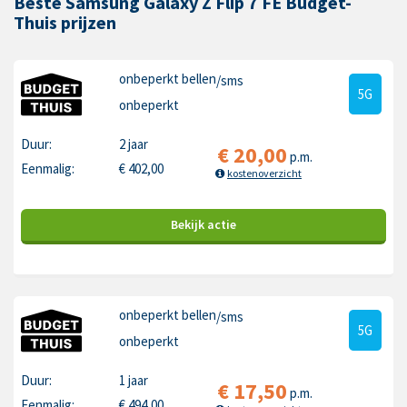
Beste Samsung Galaxy Z Flip 7 FE Budget-
Thuis prijzen
onbeperkt bellen
/sms
5G
onbeperkt
Duur:
2 jaar
€
20,00
p.m.
Eenmalig:
€
402,00
kostenoverzicht
Bekijk
actie
onbeperkt bellen
/sms
5G
onbeperkt
Duur:
1 jaar
€
17,50
p.m.
Eenmalig:
€
494,00