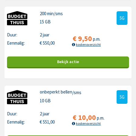
200 min
/sms
5G
15 GB
Duur:
2 jaar
€
9,50
p.m.
Eenmalig:
€
550,00
kostenoverzicht
Bekijk
actie
onbeperkt bellen
/sms
5G
10 GB
Duur:
2 jaar
€
10,00
p.m.
Eenmalig:
€
551,00
kostenoverzicht