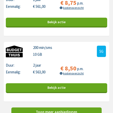
€
8,75
p.m.
Eenmalig:
€
561,00
kostenoverzicht
Bekijk
actie
200 min
/sms
5G
10 GB
Duur:
2 jaar
€
8,50
p.m.
Eenmalig:
€
563,00
kostenoverzicht
Bekijk
actie
Toon meer aanbiedingen