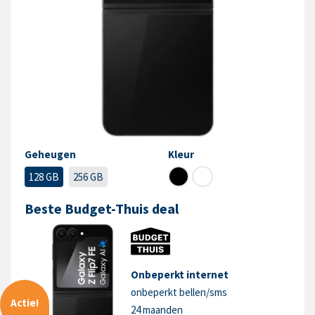
Geheugen
Kleur
128 GB
256 GB
Beste Budget-Thuis deal
Onbeperkt internet
onbeperkt bellen/sms
Actie!
24 maanden