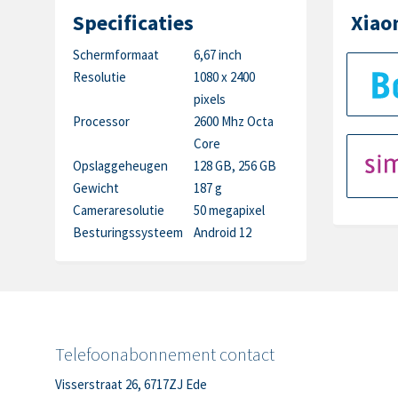
Specificaties
Xiao
Schermformaat
6,67 inch
Resolutie
1080 x 2400
pixels
Processor
2600 Mhz Octa
Core
Opslaggeheugen
128 GB, 256 GB
Gewicht
187 g
Cameraresolutie
50 megapixel
Besturingssysteem
Android 12
Telefoonabonnement contact
Visserstraat 26, 6717ZJ Ede