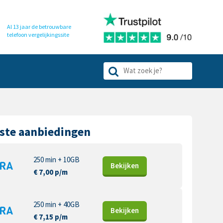
Al 13 jaar de betrouwbare
telefoon
vergelijkingssite
ste aanbiedingen
250 min + 10GB
Bekijk
en
€ 7,00 p/m
250 min + 40GB
Bekijk
en
€ 7,15 p/m