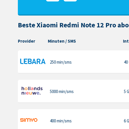
Beste Xiaomi Redmi Note 12 Pro ab
Provider
Minuten
/ SMS
In
250 min
/sms
40
5000 min
/sms
5 
400 min
/sms
6 