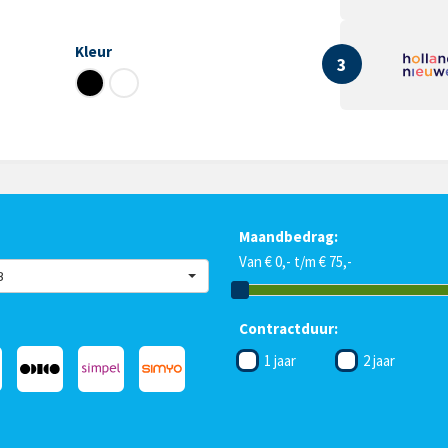
Kleur
3
Maandbedrag:
Van € 0,- t/m € 75,-
B
Contractduur:
1 jaar
2 jaar