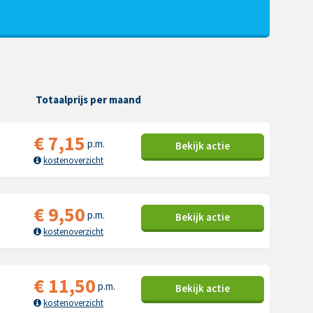
Totaalprijs per maand
€
7,15
p.m.
Bekijk
actie
kostenoverzicht
€
9,50
p.m.
Bekijk
actie
kostenoverzicht
€
11,50
p.m.
Bekijk
actie
kostenoverzicht