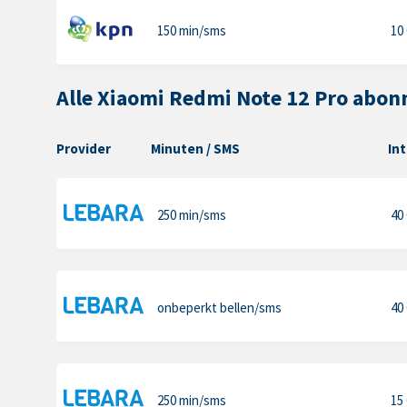
150 min
/sms
10
Alle Xiaomi Redmi Note 12 Pro abo
Provider
Minuten
/ SMS
In
250 min
/sms
40
onbeperkt bellen
/sms
40
250 min
/sms
15