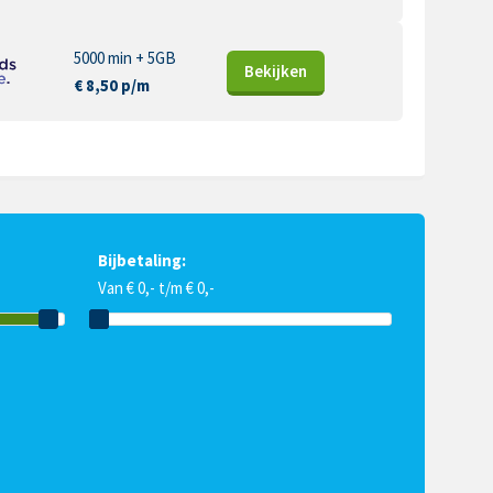
5000 min + 5GB
Bekijk
en
€ 8,50 p/m
Bijbetaling:
Van € 0,- t/m € 0,-