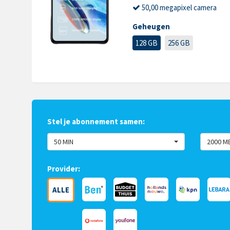
50,00 megapixel camera
Geheugen
128 GB
256 GB
Stel je abonnement samen:
50 MIN
2000 M
Provider:
ALLE