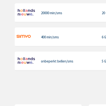
20000 min
/sms
20
400 min
/sms
6 
onbeperkt bellen
/sms
5 