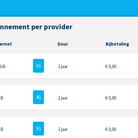
onnement per provider
ternet
Duur
Bijbetaling
5G
 GB
2 jaar
€
0,00
4G
GB
2 jaar
€
0,00
5G
GB
2 jaar
€
0,00