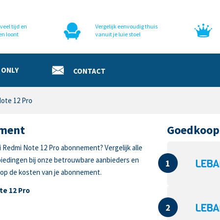
veel tijd en
Vergelijk eenvoudig thuis
en loont
vanuit je luie stoel
 ONLY
CONTACT
ote 12 Pro
ement
Goedkoop
i Redmi Note 12 Pro abonnement? Vergelijk alle
biedingen bij onze betrouwbare aanbieders en
1
 op de kosten van je abonnement.
te 12 Pro
2