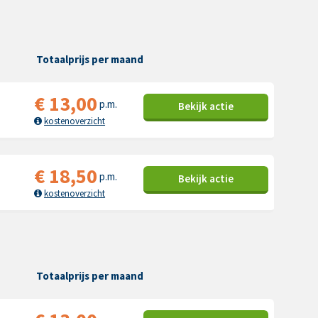
Totaalprijs per maand
€
13,00
p.m.
Bekijk
actie
kostenoverzicht
€
18,50
p.m.
Bekijk
actie
kostenoverzicht
Totaalprijs per maand