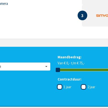
amera
3
Maandbedrag:
Van € 0,- t/m € 75,-
B
Contractduur:
1 jaar
2 jaar