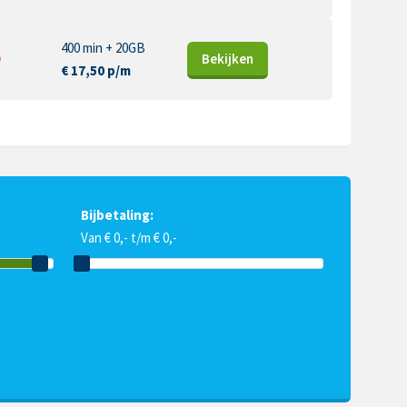
400 min + 20GB
Bekijk
en
€ 17,50 p/m
Bijbetaling:
Van € 0,- t/m € 0,-