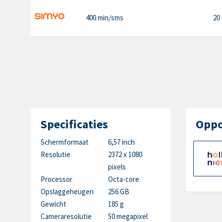
400 min
/sms
20
Specificaties
Oppo
Schermformaat
6,57 inch
Resolutie
2372 x 1080
pixels
Processor
Octa-core
Opslaggeheugen
256 GB
Gewicht
185 g
Cameraresolutie
50 megapixel