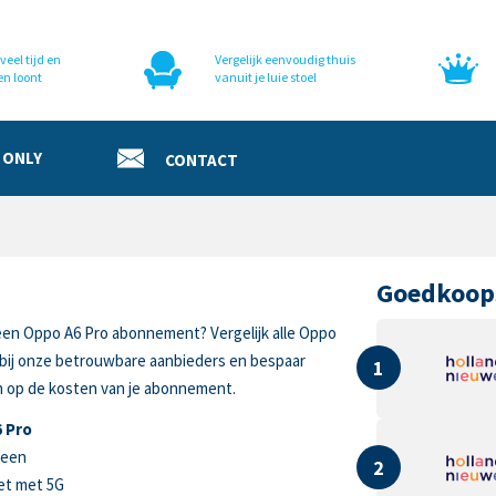
veel tijd en
Vergelijk eenvoudig thuis
en loont
vanuit je luie stoel
 ONLY
CONTACT
Goedkoop
een Oppo A6 Pro abonnement? Vergelijk alle Oppo
 bij onze betrouwbare aanbieders en bespaar
1
n op de kosten van je abonnement.
 Pro
reen
2
et met 5G