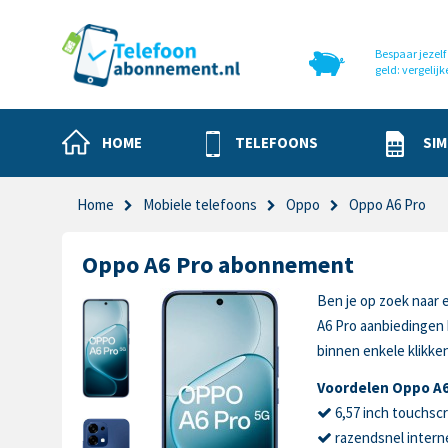
Bespaar jezelf 
geld: vergelijk
HOME
TELEFOONS
SIM
Home
Mobiele telefoons
Oppo
Oppo A6 Pro
Oppo A6 Pro abonnement
Ben je op zoek naar 
A6 Pro aanbiedingen
binnen enkele klikke
Voordelen Oppo A6
6,57 inch touchsc
razendsnel intern