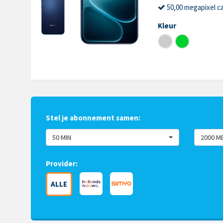
50,00 megapixel c
Kleur
Stel je abonnement samen:
50 MIN
2000 M
Provider:
ALLE