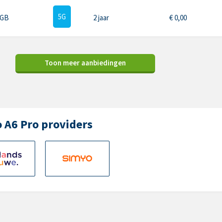
5G
 GB
2 jaar
€
0,00
Toon meer aanbiedingen
 A6 Pro providers