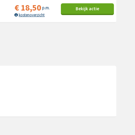
€
18,50
p.m.
Bekijk
actie
kostenoverzicht