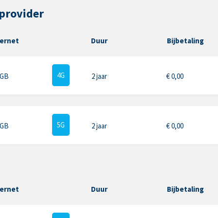
provider
ternet
Duur
Bijbetaling
4G
 GB
2 jaar
€
0,00
5G
 GB
2 jaar
€
0,00
ternet
Duur
Bijbetaling