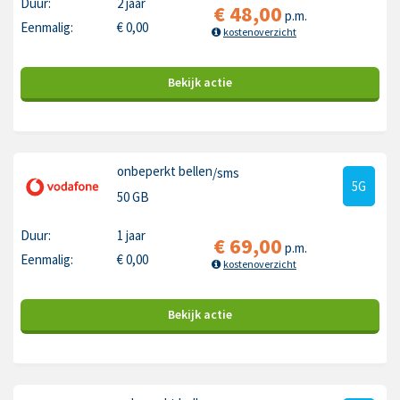
Duur:
2 jaar
€
48,00
p.m.
Eenmalig:
€
0,00
kostenoverzicht
Bekijk
actie
onbeperkt bellen
/sms
5G
50 GB
Duur:
1 jaar
€
69,00
p.m.
Eenmalig:
€
0,00
kostenoverzicht
Bekijk
actie