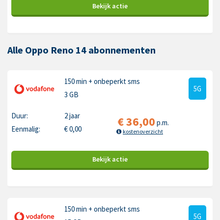
Bekijk
actie
Alle Oppo Reno 14 abonnementen
150 min
+ onbeperkt sms
5G
3 GB
Duur:
2 jaar
€
36,00
p.m.
Eenmalig:
€
0,00
kostenoverzicht
Bekijk
actie
150 min
+ onbeperkt sms
5G