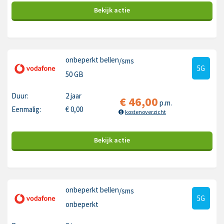
Bekijk
actie
onbeperkt bellen
/sms
5G
50 GB
Duur:
2 jaar
€
46,00
p.m.
Eenmalig:
€
0,00
kostenoverzicht
Bekijk
actie
onbeperkt bellen
/sms
5G
onbeperkt