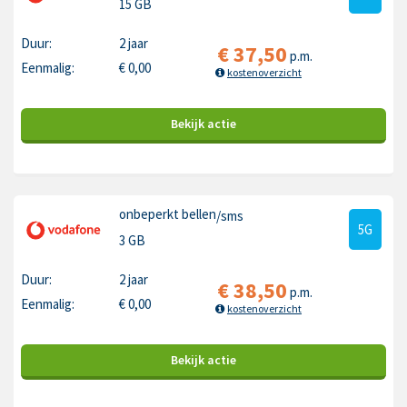
15 GB
Duur:
2 jaar
€
37,50
p.m.
Eenmalig:
€
0,00
kostenoverzicht
Bekijk
actie
onbeperkt bellen
/sms
5G
3 GB
Duur:
2 jaar
€
38,50
p.m.
Eenmalig:
€
0,00
kostenoverzicht
Bekijk
actie