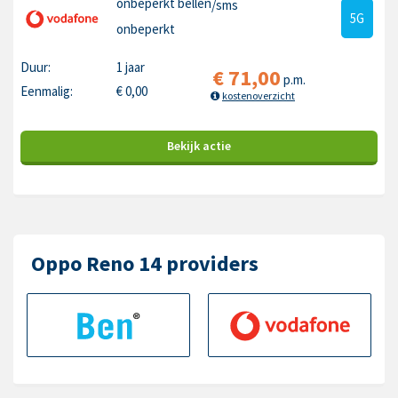
onbeperkt bellen
/sms
5G
onbeperkt
Duur:
1 jaar
€
71,00
p.m.
Eenmalig:
€
0,00
kostenoverzicht
Bekijk
actie
Oppo Reno 14 providers