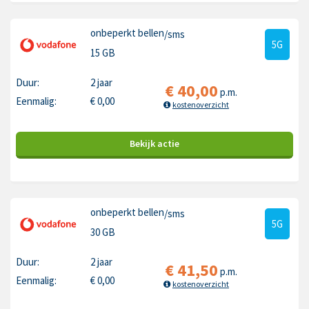
onbeperkt bellen
/sms
5G
15 GB
Duur:
2 jaar
€
40,00
p.m.
Eenmalig:
€
0,00
kostenoverzicht
Bekijk
actie
onbeperkt bellen
/sms
5G
30 GB
Duur:
2 jaar
€
41,50
p.m.
Eenmalig:
€
0,00
kostenoverzicht