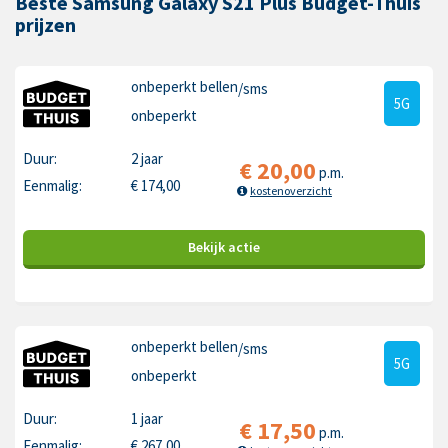
Beste Samsung Galaxy S21 Plus Budget-Thuis
prijzen
onbeperkt bellen
/sms
5G
onbeperkt
Duur:
2 jaar
€
20,00
p.m.
Eenmalig:
€
174,00
kostenoverzicht
Bekijk
actie
onbeperkt bellen
/sms
5G
onbeperkt
Duur:
1 jaar
€
17,50
p.m.
Eenmalig:
€
267,00