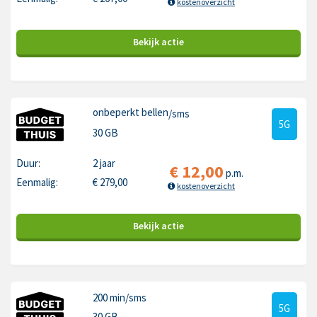
kostenoverzicht
Bekijk
actie
onbeperkt bellen
/sms
5G
30 GB
Duur:
2 jaar
€
12,00
p.m.
Eenmalig:
€
279,00
kostenoverzicht
Bekijk
actie
200 min
/sms
5G
30 GB