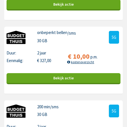
Bekijk
actie
onbeperkt bellen
/sms
5G
30 GB
Duur:
2 jaar
€
10,00
p.m.
Eenmalig:
€
327,00
kostenoverzicht
Bekijk
actie
200 min
/sms
5G
30 GB
Duur:
2 jaar