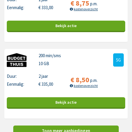
€
8,75
p.m.
Eenmalig:
€
333,00
kostenoverzicht
Bekijk
actie
200 min
/sms
5G
10 GB
Duur:
2 jaar
€
8,50
p.m.
Eenmalig:
€
335,00
kostenoverzicht
Bekijk
actie
Toon meer aanbiedingen