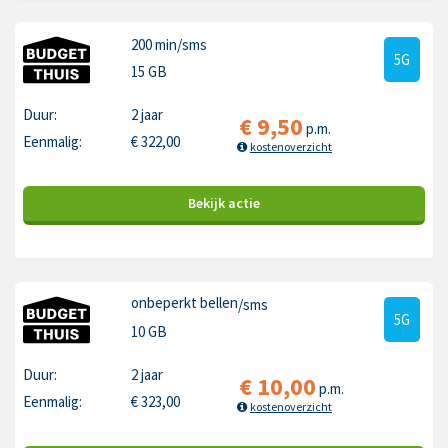
200 min
/sms
5G
15 GB
Duur:
2 jaar
€
9,50
p.m.
Eenmalig:
€
322,00
kostenoverzicht
Bekijk
actie
onbeperkt bellen
/sms
5G
10 GB
Duur:
2 jaar
€
10,00
p.m.
Eenmalig:
€
323,00
kostenoverzicht