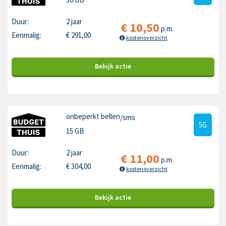
Duur:
2 jaar
€
10,50
p.m.
Eenmalig:
€
291,00
kostenoverzicht
Bekijk
actie
onbeperkt bellen
/sms
5G
15 GB
Duur:
2 jaar
€
11,00
p.m.
Eenmalig:
€
304,00
kostenoverzicht
Bekijk
actie