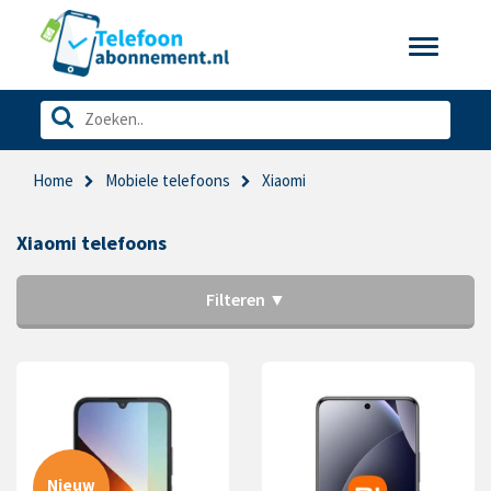
Toggle
navigatio
Home
Mobiele telefoons
Xiaomi
Xiaomi telefoons
Filteren ▼
Nieuw