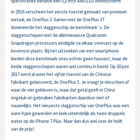
specificaties behalve een 5,5 inch AMOLED beeldscherm.
In 2016 verscheen het eerste toestel gemaakt van premium
metaal, de OnePlus 3. Samen met de OnePlus 3T
domineerde het vlaggenschip de benchmark´s. De
vlaggenschepen met de allernieuwste Qualcomm
Snapdragon processors eindigde na elkaar steevast op de
bovenste plaats. Bij het uitzoeken van een smartphone
bieden deze benchmark sites echter geen houvast, maar de
beide vlaggenschepen waren wel continu in beeld. Op 20 juni
2017 werd al weer het vijfde toestel van de Chinese
fabrikant gelanceerd, de OnePlus 5. Je vraagt je misschien af
waar de vier gebleven is, maar dat getal geeft in China
ongeluk en gebruiken fabrikanten daardoor niet of
nauwelijks. Het nieuwste vlaggenschip van OnePlus was een
ware hype geworden en leek uiteindelijk als twee druppels
water op de iPhone 7 Plus. Maar dan dus wel voor de helft
van de prijs!