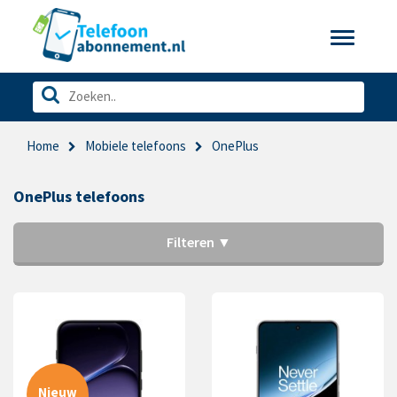
Toggle
navigatio
Home
Mobiele telefoons
OnePlus
OnePlus telefoons
Filteren ▼
Nieuw