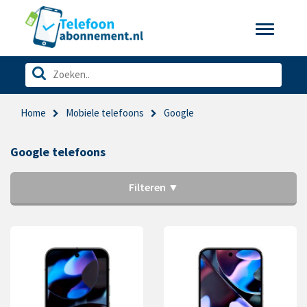
Toggle
navigatio
Home
Mobiele telefoons
Google
Google telefoons
Filteren ▼