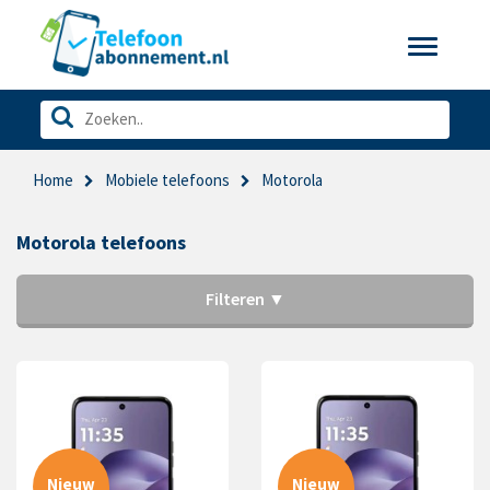
Toggle
navigatio
Home
Mobiele telefoons
Motorola
Motorola telefoons
Filteren ▼
Nieuw
Nieuw