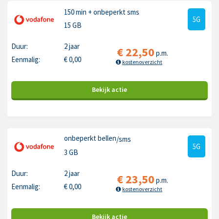
150 min
+ onbeperkt sms
5G
15 GB
Duur:
2 jaar
€
22,50
p.m.
Eenmalig:
€
0,00
kostenoverzicht
Bekijk
actie
onbeperkt bellen
/sms
5G
3 GB
Duur:
2 jaar
€
23,50
p.m.
Eenmalig:
€
0,00
kostenoverzicht
Bekijk
actie