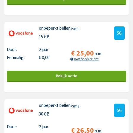
onbeperkt bellen
/sms
5G
15 GB
Duur:
2 jaar
€
25,00
p.m.
Eenmalig:
€
0,00
kostenoverzicht
Bekijk
actie
onbeperkt bellen
/sms
5G
30 GB
Duur:
2 jaar
€
26,50
p.m.