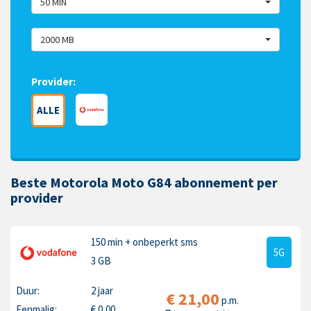
50 MIN
2000 MB
Provider:
ALLE
Beste Motorola Moto G84 abonnement per
provider
150 min
+ onbeperkt sms
5G
3 GB
Duur:
2 jaar
€
21,00
p.m.
Eenmalig:
€
0,00