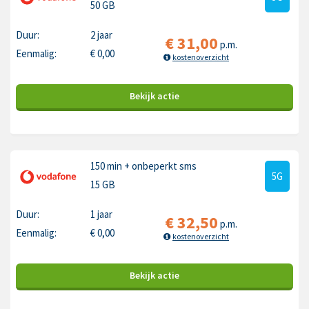
50 GB
Duur:
2 jaar
€
31,00
p.m.
Eenmalig:
€
0,00
kostenoverzicht
Bekijk
actie
150 min
+ onbeperkt sms
5G
15 GB
Duur:
1 jaar
€
32,50
p.m.
Eenmalig:
€
0,00
kostenoverzicht
Bekijk
actie