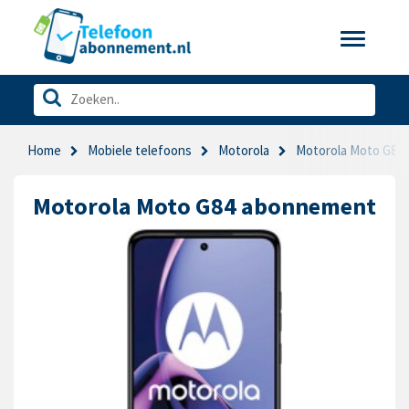
Toggle
navigatio
Home
Mobiele telefoons
Motorola
Motorola Moto G84
Motorola Moto G84 abonnement