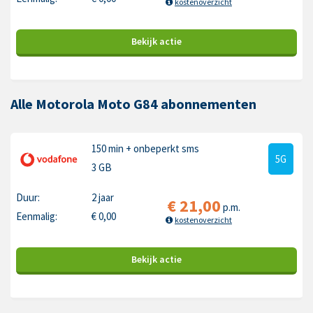
kostenoverzicht
Bekijk
actie
Alle Motorola Moto G84 abonnementen
150 min
+ onbeperkt sms
5G
3 GB
Duur:
2 jaar
€
21,00
p.m.
Eenmalig:
€
0,00
kostenoverzicht
Bekijk
actie