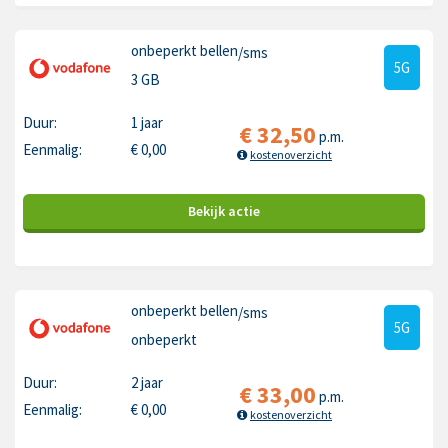
onbeperkt bellen
/sms
5G
3 GB
Duur:
1 jaar
€
32,50
p.m.
Eenmalig:
€
0,00
kostenoverzicht
Bekijk
actie
onbeperkt bellen
/sms
5G
onbeperkt
Duur:
2 jaar
€
33,00
p.m.
Eenmalig:
€
0,00
kostenoverzicht