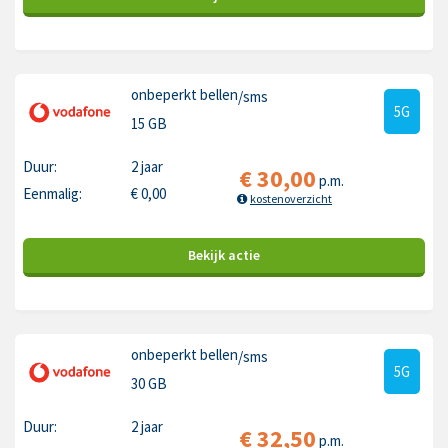
onbeperkt bellen
/sms
5G
15 GB
Duur:
2 jaar
€
30,00
p.m.
Eenmalig:
€
0,00
kostenoverzicht
Bekijk
actie
onbeperkt bellen
/sms
5G
30 GB
Duur:
2 jaar
€
32,50
p.m.