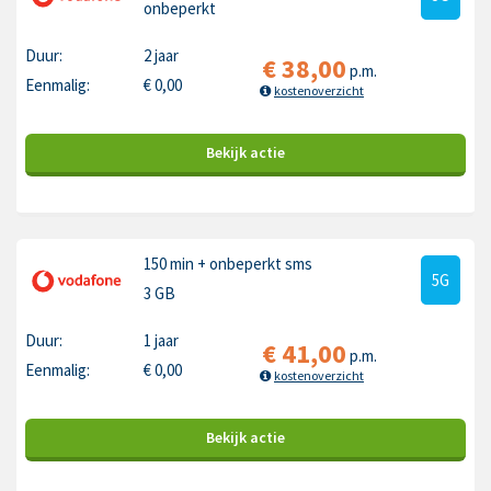
onbeperkt
Duur:
2 jaar
€
38,00
p.m.
Eenmalig:
€
0,00
kostenoverzicht
Bekijk
actie
150 min
+ onbeperkt sms
5G
3 GB
Duur:
1 jaar
€
41,00
p.m.
Eenmalig:
€
0,00
kostenoverzicht
Bekijk
actie