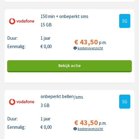
150 min
+ onbeperkt sms
5G
15 GB
Duur:
1 jaar
€
43,50
p.m.
Eenmalig:
€
0,00
kostenoverzicht
Bekijk
actie
onbeperkt bellen
/sms
5G
3 GB
Duur:
1 jaar
€
43,50
p.m.
Eenmalig:
€
0,00
kostenoverzicht