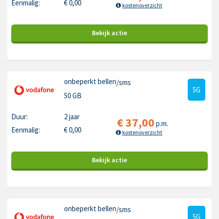
Eenmalig:
€
0,00
kostenoverzicht
Bekijk
actie
onbeperkt bellen
/sms
5G
50 GB
Duur:
2 jaar
€
37,00
p.m.
Eenmalig:
€
0,00
kostenoverzicht
Bekijk
actie
onbeperkt bellen
/sms
5G