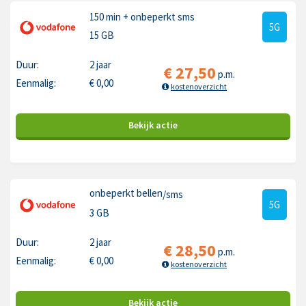
150 min
+ onbeperkt sms
5G
15 GB
Duur:
2 jaar
€
27,50
p.m.
Eenmalig:
€
0,00
kostenoverzicht
Bekijk
actie
onbeperkt bellen
/sms
5G
3 GB
Duur:
2 jaar
€
28,50
p.m.
Eenmalig:
€
0,00
kostenoverzicht
Bekijk
actie