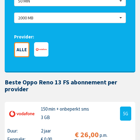
50 MIN
2000 MB
Provider:
ALLE
Beste Oppo Reno 13 FS abonnement per
provider
150 min
+ onbeperkt sms
5G
3 GB
Duur:
2 jaar
€
26,00
p.m.
Eenmalig:
€
0,00