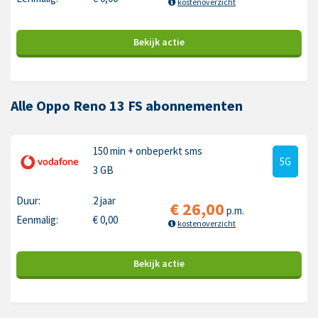
kostenoverzicht
Bekijk
actie
Alle Oppo Reno 13 FS abonnementen
150 min
+ onbeperkt sms
5G
3 GB
Duur:
2 jaar
€
26,00
p.m.
Eenmalig:
€
0,00
kostenoverzicht
Bekijk
actie