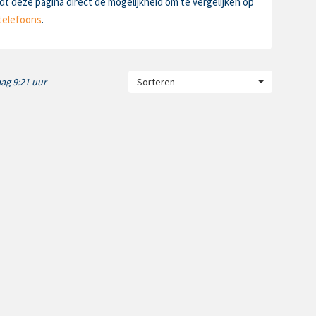
t deze pagina direct de mogelijkheid om te vergelijken op
telefoons
.
ag 9:21 uur
Sorteren