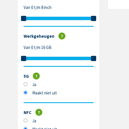
Van 0 t/m 8 inch
Werkgeheugen
?
Van 0 t/m 16 GB
5G
?
Ja
Maakt niet uit
NFC
?
Ja