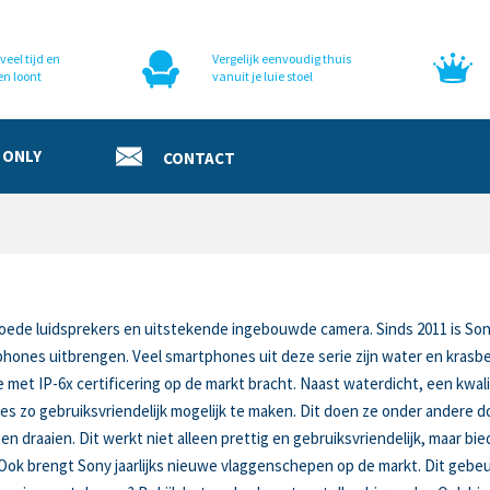
veel tijd en
Vergelijk eenvoudig thuis
en loont
vanuit je luie stoel
 ONLY
CONTACT
ede luidsprekers en uitstekende ingebouwde camera. Sinds 2011 is S
rtphones uitbrengen. Veel smartphones uit deze serie zijn water en kras
met IP-6x certificering op de markt bracht. Naast waterdicht, een kwal
es zo gebruiksvriendelijk mogelijk te maken. Dit doen ze onder andere d
n draaien. Dit werkt niet alleen prettig en gebruiksvriendelijk, maar b
k brengt Sony jaarlijks nieuwe vlaggenschepen op de markt. Dit gebeur