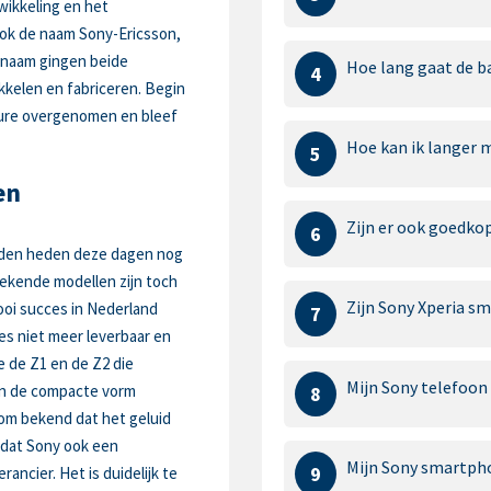
wikkeling en het
ok de naam Sony-Ericsson,
 naam gingen beide
Hoe lang gaat de b
4
kkelen en fabriceren. Begin
nture overgenomen en bleef
Hoe kan ik langer 
5
en
Zijn er ook goedko
6
orden heden deze dagen nog
bekende modellen zijn toch
Zijn Sony Xperia s
ooi succes in Nederland
7
s niet meer leverbaar en
e de Z1 en de Z2 die
Mijn Sony telefoon 
en de compacte vorm
8
 om bekend dat het geluid
s dat Sony ook een
Mijn Sony smartpho
9
ncier. Het is duidelijk te