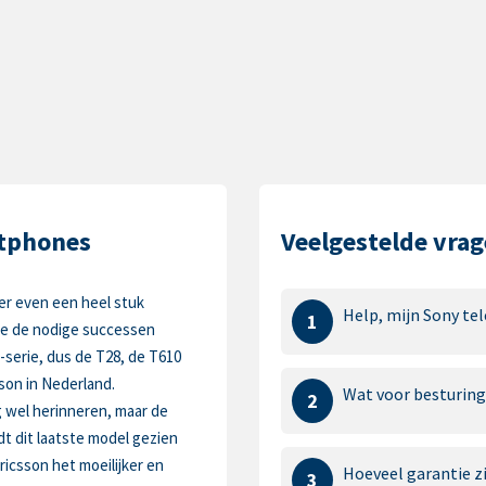
rtphones
Veelgestelde vrag
er even een heel stuk
Help, mijn Sony tel
1
de de nodige successen
T-serie, dus de T28, de T610
son in Nederland.
Wat voor besturing
2
 wel herinneren, maar de
dt dit laatste model gezien
ricsson het moeilijker en
Hoeveel garantie zi
3