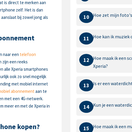
t is direct te merken aan
rtphone zelf. Het is dan
Hoe zet mijn foto'
10
aanslaat bij zowel jong als
abonnement
Hoe kan ik muziek 
11
en naar een
telefoon
Hoe maak ik een sc
12
n zijn een reeks
Xperia?
en alle Xperia smartphones
lijk ook zo snel mogelijk
Is er een waterdich
inding met mobiel internet
13
mobiel abonnement
aan te
den met een 4G-netwerk.
Kun je een waterdi
m meer en met de Xperia in
14
phone kopen?
Hoe maak ik een ma
15