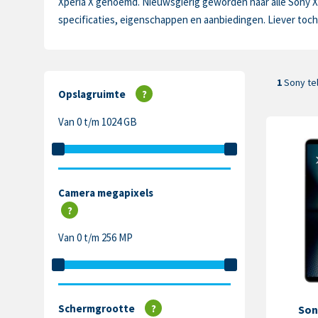
Xperia X genoemd. Nieuwsgierig geworden naar alle Sony Xp
specificaties, eigenschappen en aanbiedingen. Liever toch
1
Sony te
Opslagruimte
?
Van 0 t/m 1024 GB
Camera megapixels
?
Van 0 t/m 256 MP
Schermgrootte
?
Son