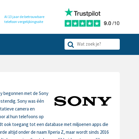
Al 13 jaar de betrouwbare
telefoon
vergelijkingssite
ony begonnen met de Sony
bestendig. Sony was één
itatieve camera en
oor al hun telefoons op
iedt ook toegang tot een database met miljoenen apps die
de altijd onder de naam Xperia Z, maar wordt sinds 2016