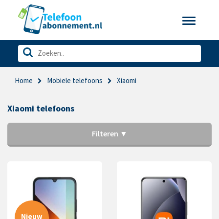
Toggle
navigatio
Home
Mobiele telefoons
Xiaomi
Xiaomi telefoons
Filteren ▼
Nieuw