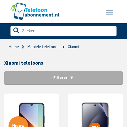
Toggle
navigatio
Home
Mobiele telefoons
Xiaomi
Xiaomi telefoons
Filteren ▼
Nieuw