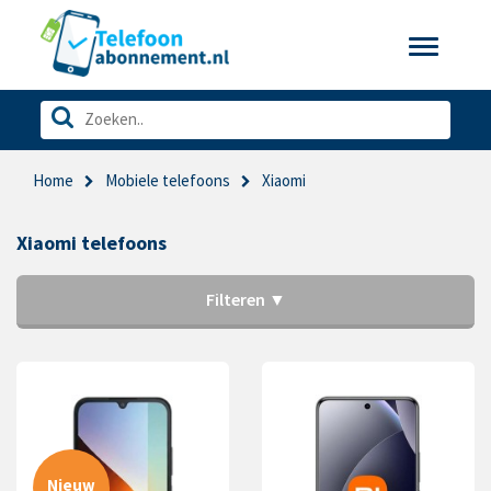
Toggle
navigatio
Home
Mobiele telefoons
Xiaomi
Xiaomi telefoons
Filteren ▼
Nieuw