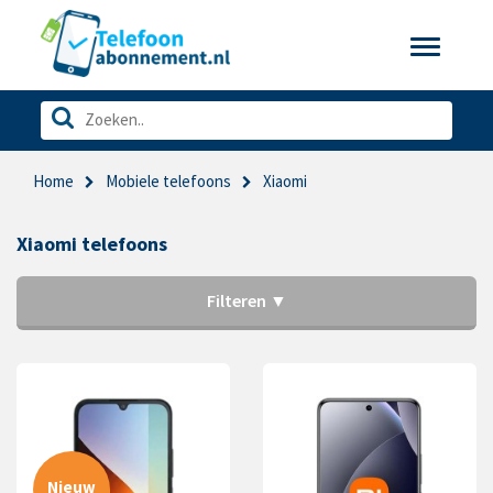
Toggle
navigatio
Home
Mobiele telefoons
Xiaomi
Xiaomi telefoons
Filteren ▼
Nieuw